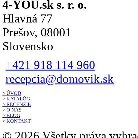
4-YOU.sk s. r. o.
Hlavná 77
Prešov, 08001
Slovensko
+421 918 114 960
recepcia@domovik.sk
> ÚVOD
> KATALÓG
> RECENZIE
> O NÁS
> BLOG
> KONTAKT
© 2026 Všetky práva vyhrad