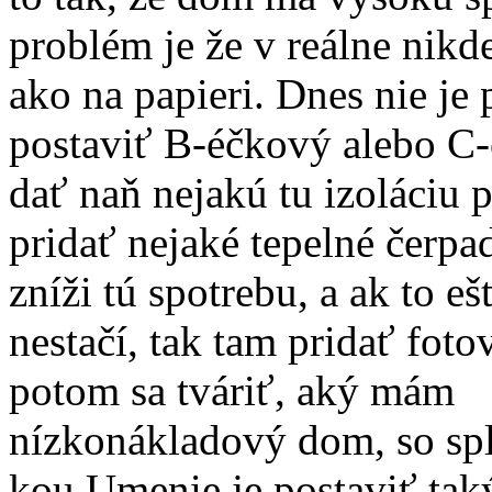
problém je že v reálne nikd
ako na papieri. Dnes nie je
postaviť B-éčkový alebo C
dať naň nejakú tu izoláciu 
pridať nejaké tepelné čerpad
zníži tú spotrebu, a ak to ešt
nestačí, tak tam pridať foto
potom sa tváriť, aký mám
nízkonákladový dom, so sp
kou.Umenie je postaviť ta