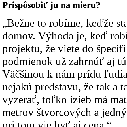
Prispôsobiť ju na mieru?
„Bežne to robíme, keďže st
domov. Výhoda je, keď rob
projektu, že viete do špecifi
podmienok už zahrnúť aj tú
Väčšinou k nám prídu ľudia
nejakú predstavu, že tak a 
vyzerať, toľko izieb má mať
metrov štvorcových a jedným
pri tom vie byť aj cena.“