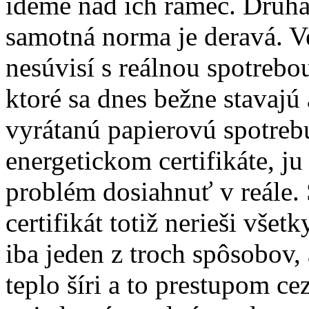
ideme nad ich rámec. Druhá 
samotná norma je deravá. V
nesúvisí s reálnou spotrebo
ktoré sa dnes bežne stavajú
vyrátanú papierovú spotreb
energetickom certifikáte, j
problém dosiahnuť v reále
certifikát totiž nerieši všetk
iba jeden z troch spôsobov,
teplo šíri a to prestupom ce