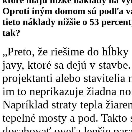
Oproti iným domom sú podľa va
tieto náklady nižšie o 53 percent
tak?
„Preto, že riešime do hĺbky
javy, ktoré sa dejú v stavbe
projektanti alebo stavitelia 
im to neprikazuje žiadna n
Napríklad straty tepla žiare
tepelné mosty a pod. Takto 
dosahovať oveľa lepšie par