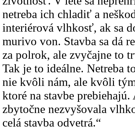
životnosť. V lete sa neprehr
netreba ich chladiť a neškod
interiérová vlhkosť, ak sa d
murivo von. Stavba sa dá re
za polrok, ale zvyčajne to tr
Tak je to ideálne. Netreba t
nie kvôli nám, ale kvôli tý
ktoré na stavbe prebiehajú.
zbytočne nezvyšovala vlhko
celá stavba odvetrá.“