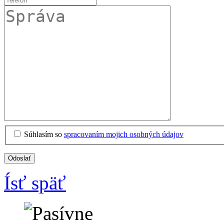
Súhlasím so
spracovaním mojich osobných údajov
Odoslať
Ísť späť