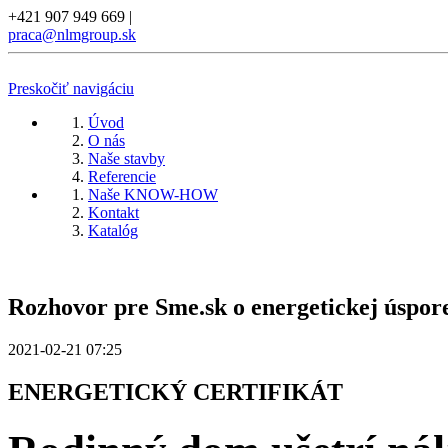
+421 907 949 669
|
praca@nlmgroup.sk
Preskočiť navigáciu
Úvod
O nás
Naše stavby
Referencie
Naše KNOW-HOW
Kontakt
Katalóg
Rozhovor pre Sme.sk o energetickej úspore
2021-02-21 07:25
ENERGETICKÝ CERTIFIKÁT