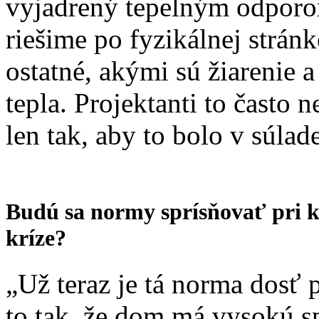
vyjadrený tepelným odpor
riešime po fyzikálnej stránke
ostatné, akými sú žiarenie 
tepla. Projektanti to často n
len tak, aby to bolo v súla
Budú sa normy sprísňovať pri k
kríze?
„Už teraz je tá norma dosť p
to tak, že dom má vysokú s