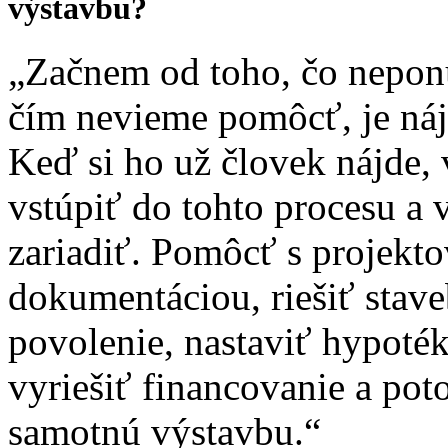
výstavbu?
„Začnem od toho, čo nepo
čím nevieme pomôcť, je ná
Keď si ho už človek nájde,
vstúpiť do tohto procesu a 
zariadiť. Pomôcť s projekt
dokumentáciou, riešiť stav
povolenie, nastaviť hypoték
vyriešiť financovanie a pot
samotnú výstavbu.“